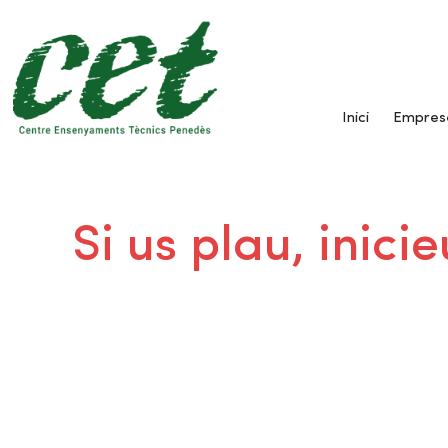
Inici
Empres
Si us plau, inic