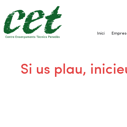
Inici
Empres
Si us plau, inic