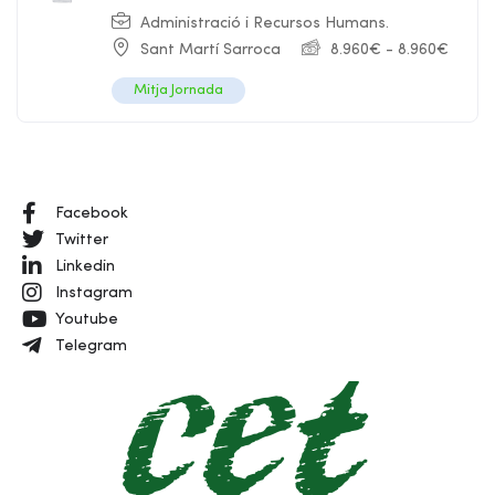
Administració i Recursos Humans.
Sant Martí Sarroca
8.960
€
-
8.960
€
Mitja Jornada
Facebook
Twitter
Linkedin
Instagram
Youtube
Telegram